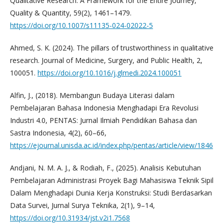
Qualitative Research: A Framework for the Entire Journey,
Quality & Quantity, 59(2), 1461–1479.
https://doi.org/10.1007/s11135-024-02022-5
Ahmed, S. K. (2024). The pillars of trustworthiness in qualitative
research. Journal of Medicine, Surgery, and Public Health, 2,
100051.
https://doi.org/10.1016/j.glmedi.2024.100051
Alfin, J., (2018). Membangun Budaya Literasi dalam
Pembelajaran Bahasa Indonesia Menghadapi Era Revolusi
Industri 4.0, PENTAS: Jurnal Ilmiah Pendidikan Bahasa dan
Sastra Indonesia, 4(2), 60–66,
https://ejournal.unisda.ac.id/index.php/pentas/article/view/1846
Andjani, N. M. A. J., & Rodiah, F., (2025). Analisis Kebutuhan
Pembelajaran Administrasi Proyek Bagi Mahasiswa Teknik Sipil
Dalam Menghadapi Dunia Kerja Konstruksi: Studi Berdasarkan
Data Survei, Jurnal Surya Teknika, 2(1), 9–14,
https://doi.org/10.31934/jst.v2i1.7568
⁠