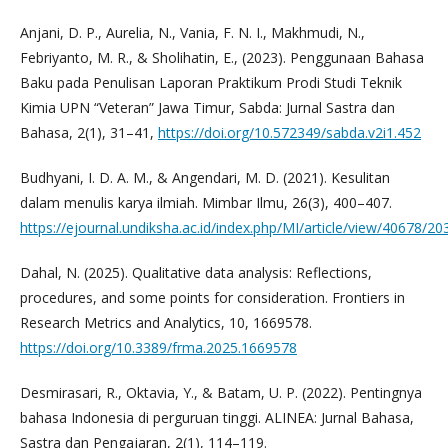
Anjani, D. P., Aurelia, N., Vania, F. N. I., Makhmudi, N.,
Febriyanto, M. R., & Sholihatin, E., (2023). Penggunaan Bahasa
Baku pada Penulisan Laporan Praktikum Prodi Studi Teknik
Kimia UPN “Veteran” Jawa Timur, Sabda: Jurnal Sastra dan
Bahasa, 2(1), 31–41,
https://doi.org/10.572349/sabda.v2i1.452⁠
Budhyani, I. D. A. M., & Angendari, M. D. (2021). Kesulitan
dalam menulis karya ilmiah. Mimbar Ilmu, 26(3), 400–407.
https://ejournal.undiksha.ac.id/index.php/MI/article/view/40678/20
Dahal, N. (2025). Qualitative data analysis: Reflections,
procedures, and some points for consideration. Frontiers in
Research Metrics and Analytics, 10, 1669578.
https://doi.org/10.3389/frma.2025.1669578
Desmirasari, R., Oktavia, Y., & Batam, U. P. (2022). Pentingnya
bahasa Indonesia di perguruan tinggi. ALINEA: Jurnal Bahasa,
Sastra dan Pengajaran, 2(1), 114–119.