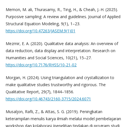
Memon, M. ali, Thurasamy, R., Ting, H., & Cheah, J.-H. (2025).
Purposive sampling: A review and guidelines. Journal of Applied
Structural Equation Modeling, 9(1), 1–23.
https://doi.org/10.47263/JASEM.9(1)01
Mezmir, E. A. (2020). Qualitative data analysis: An overview of
data reduction, data display and interpretation. Research on
Humanities and Social Sciences, 10(21), 15–27.
https://doi.org/10.7176/RHSS/10-21-02
Morgan, H. (2024). Using triangulation and crystallization to
make qualitative studies trustworthy and rigorous. The
Qualitative Report, 29(7), 1844–1856.
https://doi.org/10.46743/2160-3715/2024.6071
Musaljon, Rafli, Z., & Attas, S. G. (2019). Peningkatan
keterampilan menulis karya ilmiah melalui model pembelajaran
workshop dan kolaborasi (penelitian tindakan di program studi