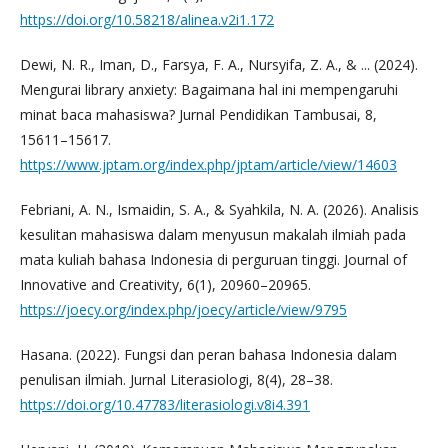
https://doi.org/10.58218/alinea.v2i1.172
Dewi, N. R., Iman, D., Farsya, F. A., Nursyifa, Z. A., & ... (2024).
Mengurai library anxiety: Bagaimana hal ini mempengaruhi
minat baca mahasiswa? Jurnal Pendidikan Tambusai, 8,
15611–15617.
https://www.jptam.org/index.php/jptam/article/view/14603
Febriani, A. N., Ismaidin, S. A., & Syahkila, N. A. (2026). Analisis
kesulitan mahasiswa dalam menyusun makalah ilmiah pada
mata kuliah bahasa Indonesia di perguruan tinggi. Journal of
Innovative and Creativity, 6(1), 20960–20965.
https://joecy.org/index.php/joecy/article/view/9795
Hasana. (2022). Fungsi dan peran bahasa Indonesia dalam
penulisan ilmiah. Jurnal Literasiologi, 8(4), 28–38.
https://doi.org/10.47783/literasiologi.v8i4.391