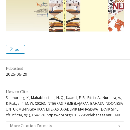
pdf
Published
2026-06-29
How to Cite
Situmorang, K., Mahabbatillah, N. Q., Kaamil, F. B., Pitria, A., Nuraura, A.,
& Rizkyanfi, M. W. (2026). INTEGRASI PEMBELAJARAN BAHASA INDONESIA
UNTUK MENINGKATKAN LITERASI AKADEMIK MAHASISWA TEKNIK SIPIL.
IdeBahasa
,
8
(1), 164-176. https://doi.org/10.37296/idebahasa.v8i1.398
More Citation Formats