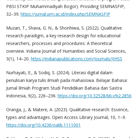
PBSI STKIP Muhammadiyah Bogor). Prosiding SEMNASFIP,
32–39.
https://jurnal.umj.ac.id/index.php/SEMNASFIP
Muzari, T., Shava, G. N., & Shonhiwa, S. (2022). Qualitative
research paradigm, a key research design for educational
researchers, processes and procedures: A theoretical
overview. Indiana Journal of Humanities and Social Sciences,
3(1), 14–20.
https://indianapublications.com/Journals/IJHSS
Nurhayati, E., & Sodiq, S. (2024). Literasi digital dalam
penulisan karya tulis ilmiah pada mahasiswa. Belajar Bahasa:
Jurnal Ilmiah Program Studi Pendidikan Bahasa dan Sastra
Indonesia, 9(2), 226–236.
https://doi.org/10.32528/bb.v9i2.2856
Oranga, J., & Matere, A. (2023). Qualitative research: Essence,
types and advantages. Open Access Library Journal, 10, 1–9.
https://doi.org/10.4236/oalib.1111001