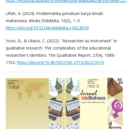
https://ejournal.aspirasi.or.id/index.php/jkaipbaku/article/view/221
Ulfah, A. (2024). Problematika penulisan karya ilmiah
mahasiswa. Media Didaktika, 10(2), 1–9.
https://doi.org/10.52166/didaktika.v10i2.8045
Yoon, B., & Uliassi, C. (2022). "Researcher-as-instrument" in
qualitative research: The complexities of the educational
researcher's identities. The Qualitative Report, 27(4), 1088–
1102.
https://doi.org/10.46743/2160-3715/2022.5074