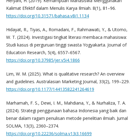
Heryani, H. (2019). Kemampuan Mahasiswa Menggunakan
Kalimat Efektif dalam Menulis Karya Ilmiah. 8(1), 81–96.
https://doi.org/10.31571/bahasa.v8i1.1134
Hidayat, R., Tiyas, A., Romadani, F., Rahmawati, Y., & Utomo,
W. T. (2024). Investigasi tingkat literasi membaca mahasiswa:
Studi kasus di perguruan tinggi swasta Yogyakarta. Journal of
Education Research, 5(4), 6557–6567.
https://doi.org/10.37985/jer.v5i4.1866
Lim, W. M. (2025). What is qualitative research? An overview
and guidelines. Australasian Marketing Journal, 33(2), 199–229.
https://doi.org/10.1177/14413582241264619
Marhamah, F. S., Dewi, I. M., Mahdiana, Y., & Nurhaliza, T. A.
(2024). Strategi penggunaan bahasa Indonesia yang baik dan
benar dalam ragam penulisan metode penelitian ilmiah. Jurnal
SOLMA, 13(3), 2360–2374.
https://doi.org/10.22236/solma.v13i3.16699