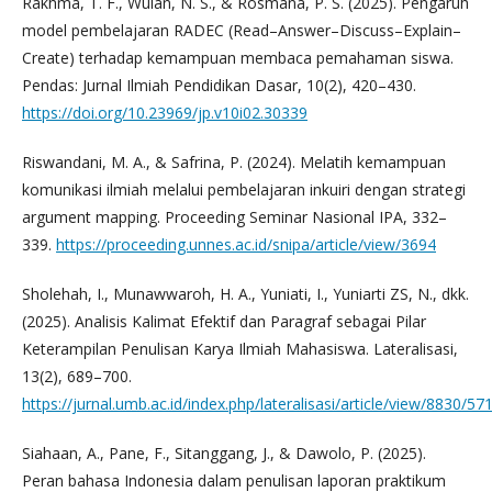
Rakhma, T. F., Wulan, N. S., & Rosmana, P. S. (2025). Pengaruh
model pembelajaran RADEC (Read–Answer–Discuss–Explain–
Create) terhadap kemampuan membaca pemahaman siswa.
Pendas: Jurnal Ilmiah Pendidikan Dasar, 10(2), 420–430.
https://doi.org/10.23969/jp.v10i02.30339
Riswandani, M. A., & Safrina, P. (2024). Melatih kemampuan
komunikasi ilmiah melalui pembelajaran inkuiri dengan strategi
argument mapping. Proceeding Seminar Nasional IPA, 332–
339.
https://proceeding.unnes.ac.id/snipa/article/view/3694
Sholehah, I., Munawwaroh, H. A., Yuniati, I., Yuniarti ZS, N., dkk.
(2025). Analisis Kalimat Efektif dan Paragraf sebagai Pilar
Keterampilan Penulisan Karya Ilmiah Mahasiswa. Lateralisasi,
13(2), 689–700.
https://jurnal.umb.ac.id/index.php/lateralisasi/article/view/8830/57
Siahaan, A., Pane, F., Sitanggang, J., & Dawolo, P. (2025).
Peran bahasa Indonesia dalam penulisan laporan praktikum