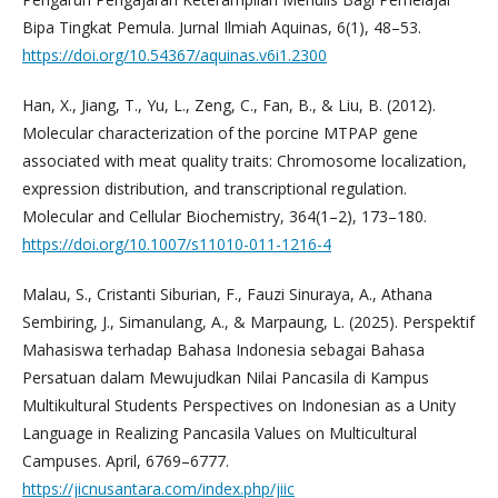
Bipa Tingkat Pemula. Jurnal Ilmiah Aquinas, 6(1), 48–53.
https://doi.org/10.54367/aquinas.v6i1.2300
Han, X., Jiang, T., Yu, L., Zeng, C., Fan, B., & Liu, B. (2012).
Molecular characterization of the porcine MTPAP gene
associated with meat quality traits: Chromosome localization,
expression distribution, and transcriptional regulation.
Molecular and Cellular Biochemistry, 364(1–2), 173–180.
https://doi.org/10.1007/s11010-011-1216-4
Malau, S., Cristanti Siburian, F., Fauzi Sinuraya, A., Athana
Sembiring, J., Simanulang, A., & Marpaung, L. (2025). Perspektif
Mahasiswa terhadap Bahasa Indonesia sebagai Bahasa
Persatuan dalam Mewujudkan Nilai Pancasila di Kampus
Multikultural Students Perspectives on Indonesian as a Unity
Language in Realizing Pancasila Values on Multicultural
Campuses. April, 6769–6777.
https://jicnusantara.com/index.php/jiic