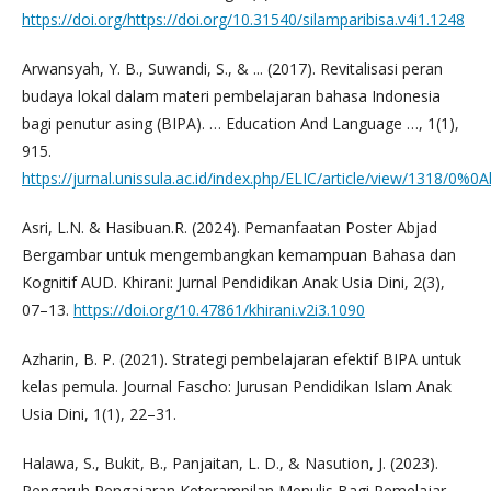
https://doi.org/https://doi.org/10.31540/silamparibisa.v4i1.1248
Arwansyah, Y. B., Suwandi, S., & ... (2017). Revitalisasi peran
budaya lokal dalam materi pembelajaran bahasa Indonesia
bagi penutur asing (BIPA). … Education And Language …, 1(1),
915.
https://jurnal.unissula.ac.id/index.php/ELIC/article/view/1318/0%0
Asri, L.N. & Hasibuan.R. (2024). Pemanfaatan Poster Abjad
Bergambar untuk mengembangkan kemampuan Bahasa dan
Kognitif AUD. Khirani: Jurnal Pendidikan Anak Usia Dini, 2(3),
07–13.
https://doi.org/10.47861/khirani.v2i3.1090
Azharin, B. P. (2021). Strategi pembelajaran efektif BIPA untuk
kelas pemula. Journal Fascho: Jurusan Pendidikan Islam Anak
Usia Dini, 1(1), 22–31.
Halawa, S., Bukit, B., Panjaitan, L. D., & Nasution, J. (2023).
Pengaruh Pengajaran Keterampilan Menulis Bagi Pemelajar