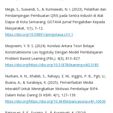
Mege, S., Suwandi, S., & Kurniawati, N. I. (2023). Pelatihan dan
Pendampingan Pembuatan QRIS pada Sentra Industri di Alat
Dapur di Kota Semarang. GOTAVA Jurnal Pengabdian Kepada
Masyarakat, 1(1), 7–12.
https://doi.org/10.59891/jpmgotava.v1i1.1
Muqowim, Y. R. S. (2024). Korelasi Antara Teori Belajar
Konstruktivisme Lev Vygotsky Dengan Model Pembelajaran
Problem Based Learning (PBL). 4(3), 813–827.
https://doi.org/https://doi.org/10.51878/learning.v4i3.3185
Nurbani, A. N., Khabib, S., Rahayu, E. M., Inggris, P. B., Pgri, U.,
Buana, A., & Surabaya, K. (2025). Pemanfaatan Media
Interaktif Untuk Meningkatkan Motivasi Pembelajar BIPA
Dalam Kelas Daring Di KBRI. 4(1), 127–139.
https://doi.org/https://doi.org/10.36456/pancasona.v4i1.10030
Ratnasari, F. E., Sucipto, S., & Kusmiyati, K. (2024).